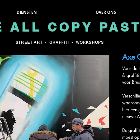
DIENSTEN
OVER ONS
 ALL COPY PAS
STREET ART
-
GRAFFITI
-
WORKSHOPS
Axe G
Voor de l
& graffit
voor Brus
Verschille
waaronde
hier een 
nieuwe Ax
De graffi
moest op