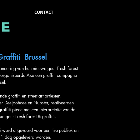
CONTACT
TE
raffiti Brussel
ancering van hun nieuwe geur fresh forest
i organiseerde Axe een graffiti campagne
sel.
nde graffiti en street art artiesten,
r Deejoohcee en Nupster, realiseerden
graffiti piece met een interpretatie van de
e geur Fresh forest & graffiti.
ti werd uitgevoerd voor een live publiek en
 1 dag opgeleverd worden.